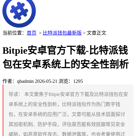
当前位置：
首页
>
比特派钱包最新版
> 文章正文
Bitpie安卓官方下载-比特派钱
包在安卓系统上的安全性剖析
作者：qbadmin
2026-05-21
浏览：1295
导读：
本文聚焦于Bitpie安卓官方下载及比特派钱包在安
卓系统上的安全性剖析，比特派钱包作为热门数字钱
包，在安卓系统的应用广泛，文章可能从技术层面探讨
其加密机制、防护手段，评估是否能有效抵御常见安全
威胁，如恶意软件攻击、数据泄露等，也会考量使用过