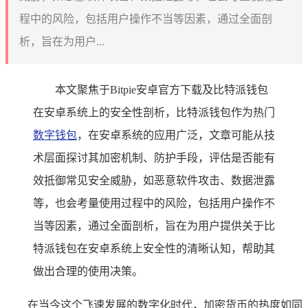
程中的风险，包括用户操作不当等因素，通过全面剖
析，旨在为用户...
本文聚焦于Bitpie安卓官方下载及比特派钱包
在安卓系统上的安全性剖析，比特派钱包作为热门
数字钱包
，在安卓系统的应用广泛，文章可能从技
术层面探讨其加密机制、防护手段，评估是否能有
效抵御常见安全威胁，如恶意软件攻击、数据泄露
等，也会考量使用过程中的风险，包括用户操作不
当等因素，通过全面剖析，旨在为用户提供关于比
特派钱包在安卓系统上安全性的清晰认知，帮助其
做出合理的使用决策。
在当今这个飞速发展的数字化时代，加密货币的热度如同