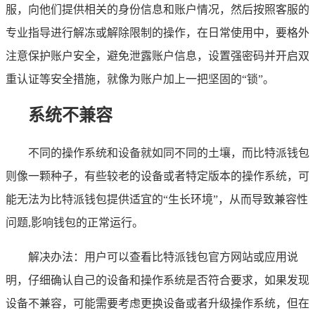
服，向他们提供相关的身份信息和账户情况，然后按照客服的
专业指导进行解冻或解除限制的操作，在日常使用中，要格外
注意保护账户安全，避免泄露账户信息，设置强密码并开启双
重认证等安全措施，就像为账户加上一把坚固的“锁”。
系统不兼容
不同的操作系统和设备就如同不同的土壤，而比特派钱包
则像一颗种子，有些较老的设备或者特定版本的操作系统，可
能无法为比特派钱包提供适宜的“生长环境”，从而导致兼容性
问题,影响钱包的正常运行。
解决办法：用户可以查看比特派钱包官方网站或应用说
明，仔细确认自己的设备和操作系统是否符合要求，如果发现
设备不兼容，可能需要考虑更换设备或者升级操作系统，但在