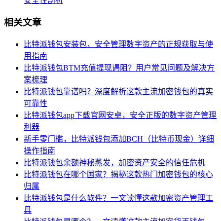
安全性剖析
相关文章
比特派钱包安装包，安全管理数字资产的正规获取与使
用指南
比特派钱包BTM充值提现遇阻？用户常见问题及解决方
案梳理
比特派钱包靠谱吗？深度解析这款主流加密钱包的真实
可靠性
比特派钱包app下载官网安卓，安全正版的数字资产管理
利器
新手零门槛，比特派钱包添加BCH（比特币现金）详细
操作指南
比特派钱包余额神秘蒸发，加密资产安全的信任危机
比特派钱包在哪个国家？揭秘这款热门加密钱包的核心
归属
比特派钱包是什么软件？一文读懂这款加密资产管理工
具