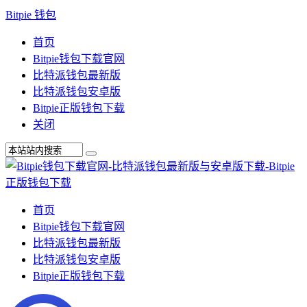
Bitpie 钱包
首页
Bitpie钱包下载官网
比特派钱包最新版
比特派钱包安卓版
Bitpie正版钱包下载
关闭
首页
Bitpie钱包下载官网
比特派钱包最新版
比特派钱包安卓版
Bitpie正版钱包下载