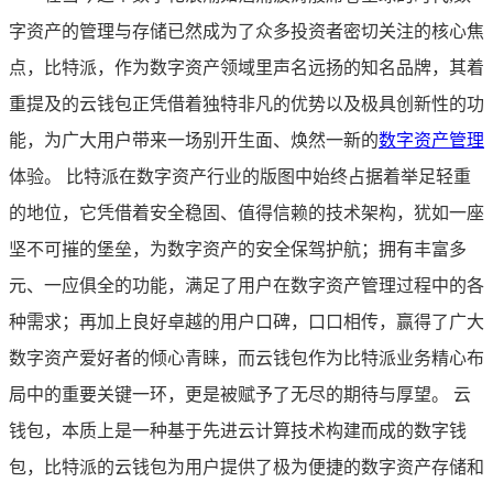
字资产的管理与存储已然成为了众多投资者密切关注的核心焦
点，比特派，作为数字资产领域里声名远扬的知名品牌，其着
重提及的云钱包正凭借着独特非凡的优势以及极具创新性的功
能，为广大用户带来一场别开生面、焕然一新的
数字资产管理
体验。 比特派在数字资产行业的版图中始终占据着举足轻重
的地位，它凭借着安全稳固、值得信赖的技术架构，犹如一座
坚不可摧的堡垒，为数字资产的安全保驾护航；拥有丰富多
元、一应俱全的功能，满足了用户在数字资产管理过程中的各
种需求；再加上良好卓越的用户口碑，口口相传，赢得了广大
数字资产爱好者的倾心青睐，而云钱包作为比特派业务精心布
局中的重要关键一环，更是被赋予了无尽的期待与厚望。 云
钱包，本质上是一种基于先进云计算技术构建而成的数字钱
包，比特派的云钱包为用户提供了极为便捷的数字资产存储和