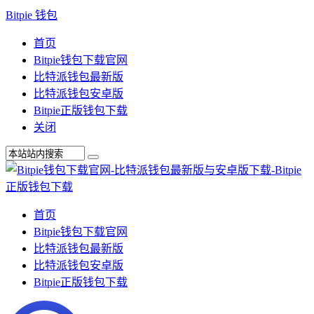
Bitpie 钱包
首页
Bitpie钱包下载官网
比特派钱包最新版
比特派钱包安卓版
Bitpie正版钱包下载
关闭
首页
Bitpie钱包下载官网
比特派钱包最新版
比特派钱包安卓版
Bitpie正版钱包下载