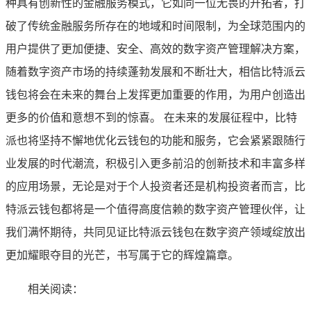
种具有创新性的金融服务模式，它如同一位无畏的开拓者，打
破了传统金融服务所存在的地域和时间限制，为全球范围内的
用户提供了更加便捷、安全、高效的数字资产管理解决方案，
随着数字资产市场的持续蓬勃发展和不断壮大，相信比特派云
钱包将会在未来的舞台上发挥更加重要的作用，为用户创造出
更多的价值和意想不到的惊喜。 在未来的发展征程中，比特
派也将坚持不懈地优化云钱包的功能和服务，它会紧紧跟随行
业发展的时代潮流，积极引入更多前沿的创新技术和丰富多样
的应用场景，无论是对于个人投资者还是机构投资者而言，比
特派云钱包都将是一个值得高度信赖的数字资产管理伙伴，让
我们满怀期待，共同见证比特派云钱包在数字资产领域绽放出
更加耀眼夺目的光芒，书写属于它的辉煌篇章。
相关阅读：