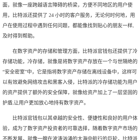
面，就像一座跨越语言障碍的桥梁，方便不同地区的用户使
用，比特派还提供了 24 小时的客户服务，无论何时何地，用
户在使用过程中遇到任何问题，都能像找到贴心的朋友一样,
及时得到帮助。
在数字资产的存储和管理方面，比特派官钱包还提供了冷
存储功能，冷存储，就像是将数字资产存放在一个与世隔绝的
“安全密室”中，它是指将数字资产存储在离线设备中，这样可
以有效避免网络攻击和黑客入侵，比特派的冷存储功能为用户
的资产提供了额外的安全保障，就像给资产加上了一层坚固的
护盾,让用户更加放心地持有数字资产。
比特派官钱包以其卓越的安全性、便捷性和良好的用户体
验，成为了数字资产投资者的可靠选择，随着数字资产市场的
不断发展，就像一艘在波涛汹涌的大海中航行的巨轮，比特派