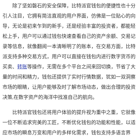
除了坚如磐石的安全保障，比特派官钱包的便捷性也十分
引人注目，它拥有简洁直观的用户界面，仿佛是一位贴心的向
导，无论是初来乍到的新手，还是经验丰富的投资者，都能轻
松上手，用户可以通过钱包快速查看自己的资产余额、交易记
录等信息，就像翻阅一本清晰明了的账本，在交易方面，比特
派支持多种交易方式，用户可以直接在钱包内进行数字货币的
买卖、
转账
等操作，无需在多个平台之间来回切换，节省了大
量的时间和精力，钱包还提供了实时行情数据，犹如一双洞察
市场的眼睛，让用户能够及时了解市场动态，做出合理的投资
决策,在数字资产的海洋中找准自己的航向。
比特派官钱包还将用户体验的提升视为重中之重，它就像
一位不断追求完美的工匠，不断优化钱包的功能和性能，以适
应市场的瞬息万变和用户的多样化需求，钱包支持多语言界