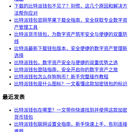
下载的比特派钱包不见了？别慌，这几个原因和解决方
法帮你应对
比特派钱包官网苹果下载全指南，安全获取专业数字资
产管理工具
比特派货币钱包，为数字资产筑牢安全与便捷的双重防
线
比特派最新下载钱包版本，安全便捷的数字资产管理新
选择
比特派钱包，数字资产安全与便捷的双重优势之选
比特派钱包登陆指南，安全开启你的数字资产之旅
比特派钱包怎么存狗狗币？新手完整操作教程
比特派钱包是什么图标？一文看懂这款加密钱包的标识
最近发表
比特派钱包在哪里？一文带你快速找到并使用这款加密
货币钱包
比特派钱包联网设置全指南，新手快速上手，告别连接
难题