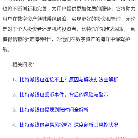
也将不断创新和完善，为用户提供更加优质的服务，它将助力
用户在数字资产领域乘风破浪，实现更好的投资和管理，无论
是对于个人投资者还是机构投资者，比特派官钱包都如同一颗
值得信赖的“定海神针”，为他们在数字资产的海洋中保驾护
航。
相关阅读：
1、
比特派钱包连接不上？原因与解决办法全解析
2、
比特派钱包丢币事件，背后的风险与警示
3、
比特派钱包提现到账时间全解析
4、
比特派钱包容易风控吗？深度剖析其风控状况