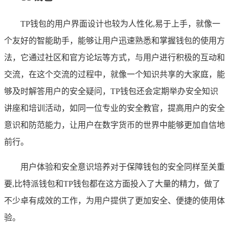
TP钱包的用户界面设计也较为人性化,易于上手，就像一
个友好的智能助手，能够让用户迅速熟悉和掌握钱包的使用方
法，它通过社区和官方论坛等方式，与用户进行积极的互动和
交流，在这个交流的过程中，就像一个知识共享的大家庭，能
够及时解答用户的安全疑问，TP钱包还会定期举办安全知识
讲座和培训活动，如同一位专业的安全教官，提高用户的安全
意识和防范能力，让用户在数字货币的世界中能够更加自信地
前行。
用户体验和安全意识培养对于保障钱包的安全同样至关重
要,比特派钱包和TP钱包都在这方面投入了大量的精力，做了
不少卓有成效的工作，为用户提供了更加安全、便捷的使用体
验。