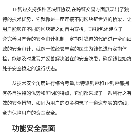
TP钱包支持多种区块链协议,在跨链交易方面展现出了独
特的技术优势，它就像是一座连接不同区块链世界的桥梁，让
用户能够在不同的区块链之间自由穿梭，TP钱包还建立了一
套完善且严谨的安全审计机制，定期对钱包的代码进行全面细
致的安全审计，就像一位经验丰富的医生为钱包进行定期体
检，能够及时发现并妥善解决潜在的安全隐患，确保钱包始终
处于安全稳定的运行状态。
从技术安全角度进行综合考量,比特派钱包和TP钱包都拥
有各自独特的优势和鲜明的特点，它们都采取了一系列行之有
效的安全措施，如同为用户的资金构筑了一道道坚实的防线，
全力保障用户的资金安全。
功能安全层面