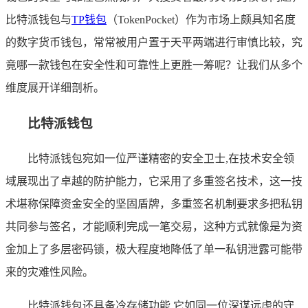
比特派钱包与
TP钱包
（TokenPocket）作为市场上颇具知名度
的数字货币钱包，常常被用户置于天平两端进行审慎比较，究
竟哪一款钱包在安全性和可靠性上更胜一筹呢？让我们从多个
维度展开详细剖析。
比特派钱包
比特派钱包宛如一位严谨精密的安全卫士,在技术安全领
域展现出了卓越的防护能力，它采用了多重签名技术，这一技
术堪称保障资金安全的坚固盾牌，多重签名机制要求多把私钥
共同参与签名，才能顺利完成一笔交易，这种方式就像是为资
金加上了多层密码锁，极大程度地降低了单一私钥泄露可能带
来的灾难性风险。
比特派钱包还具备冷存储功能,它如同一位深谋远虑的守