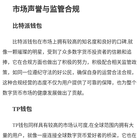
市场声誉与监管合规
比特派钱包
比特派钱包在市场上拥有较高的知名度和良好的口碑,就
像一颗璀璨的明星，受到了众多数字货币投资者的信赖和追
捧，它在合规方面也做出了积极的努力，积极配合相关监管政
策，如同一位遵纪守法的好公民，确保自身的运营合法合规，
这种合规经营的态度不仅为用户提供了可靠的保障，也为整个
数字货币市场的健康发展做出了贡献。
TP钱包
TP钱包同样具有较高的市场认可度,在全球范围内拥有大
量的用户，就像一座连接全球数字货币爱好者的桥梁，它也在