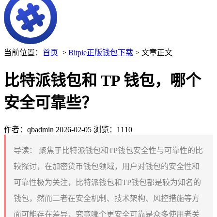
当前位置：
首页
>
Bitpie正版钱包下载
> 文章正文
比特派钱包和 TP 钱包，哪个
安全可靠些？
作者：qbadmin
2026-02-05
浏览：1110
导读：
聚焦于比特派钱包和TP钱包安全性与可靠性的比
较探讨，在加密货币钱包领域，用户对钱包的安全性和
可靠性极为关注，比特派钱包和TP钱包都是较为知名的
钱包，然而二者在安全机制、技术架构、风控措施等方
面可能存在差异，究竟哪个更安全可靠是众多使用者关