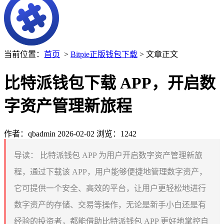
当前位置：
首页
>
Bitpie正版钱包下载
> 文章正文
比特派钱包下载 APP，开启数
字资产管理新旅程
作者：qbadmin
2026-02-02
浏览：1242
导读：
比特派钱包 APP 为用户开启数字资产管理新旅
程，通过下载该 APP，用户能够便捷地管理数字资产，
它可提供一个安全、高效的平台，让用户更轻松地进行
数字资产的存储、交易等操作，无论是新手小白还是有
经验的投资者，都能借助比特派钱包 APP 更好地掌控自