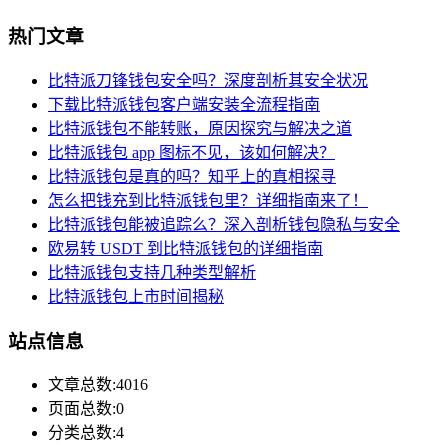
热门文章
比特派刀锋钱包安全吗？深度剖析其安全状况
下载比特派钱包客户端安装全流程指南
比特派钱包不能转账，原因探究与解决之道
比特派钱包 app 图标不见，该如何解决？
比特派钱包是真的吗？知乎上的真相探寻
怎么把钱充到比特派钱包里？详细指南来了！
比特派钱包能被追踪么？深入剖析钱包隐私与安全
欧易转 USDT 到比特派钱包的详细指南
比特派钱包支持几种类型解析
比特派钱包上市时间揭秘
站点信息
文章总数:4016
页面总数:0
分类总数:4