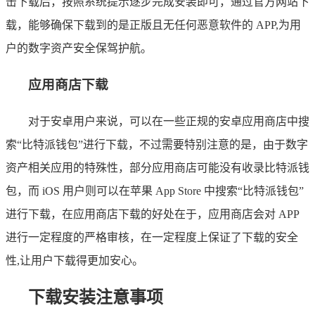
击下载后，按照系统提示逐步完成安装即可，通过官方网站下
载，能够确保下载到的是正版且无任何恶意软件的 APP,为用
户的数字资产安全保驾护航。
应用商店下载
对于安卓用户来说，可以在一些正规的安卓应用商店中搜
索“比特派钱包”进行下载，不过需要特别注意的是，由于数字
资产相关应用的特殊性，部分应用商店可能没有收录比特派钱
包，而 iOS 用户则可以在苹果 App Store 中搜索“比特派钱包”
进行下载，在应用商店下载的好处在于，应用商店会对 APP
进行一定程度的严格审核，在一定程度上保证了下载的安全
性,让用户下载得更加安心。
下载安装注意事项