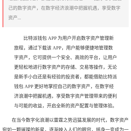
己的数字资产，在数字经济浪潮中把握机遇，享受数字
资产...
比特派钱包 APP 为用户开启数字资产管理新
旅程，通过下载该 APP，用户能够便捷地管理数
字资产，它可提供一个安全、高效的平台，让用户
更轻松地进行数字资产的存储、交易等操作，无论
是新手小白还是有经验的投资者，都能借助比特派
钱包 APP 更好地掌控自己的数字资产，在数字经
济浪潮中把握机遇，享受数字资产管理带来的便利
与可能的收益，开启全新的资产配置与管理体验。
在当今数字化浪潮以雷霆之势迅猛发展的时代，数字资产
宛如一颗璀璨的新星，逐渐映入人们的眼帘，摇身一变成为一