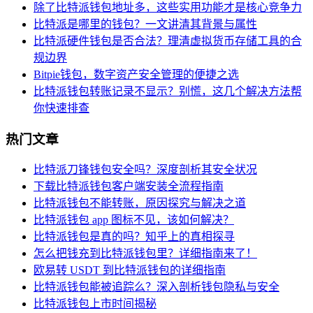
除了比特派钱包地址多，这些实用功能才是核心竞争力
比特派是哪里的钱包？一文讲清其背景与属性
比特派硬件钱包是否合法？理清虚拟货币存储工具的合
规边界
Bitpie钱包，数字资产安全管理的便捷之选
比特派钱包转账记录不显示？别慌，这几个解决方法帮
你快速排查
热门文章
比特派刀锋钱包安全吗？深度剖析其安全状况
下载比特派钱包客户端安装全流程指南
比特派钱包不能转账，原因探究与解决之道
比特派钱包 app 图标不见，该如何解决？
比特派钱包是真的吗？知乎上的真相探寻
怎么把钱充到比特派钱包里？详细指南来了！
欧易转 USDT 到比特派钱包的详细指南
比特派钱包能被追踪么？深入剖析钱包隐私与安全
比特派钱包上市时间揭秘