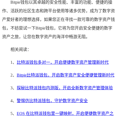
Bitpie钱包以其卓越的安全性能、丰富的功能、便捷的操
作、活跃的社区生态和跨平台使用等诸多优势，成为了数字资
产爱好者的理想选择，如果您正在寻找一款可靠的数字资产钱
包，不妨尝试一下Bitpie钱包，它将为您开启安全便捷的数字
资产之旅，让您在数字资产的海洋中畅游无阻。
相关阅读：
1、
比特派钱包多对一，开启便捷数字资产管理新时代
2、
Bitpie比特派钱包，开启数字资产安全便捷管理新时代
3、
探秘比特派钱包内测版，开启全新数字资产管理体验
4、
警惕仿比特派钱包，守护数字资产安全
5、
EOS 在比特派钱包里一键映射，开启便捷数字资产之