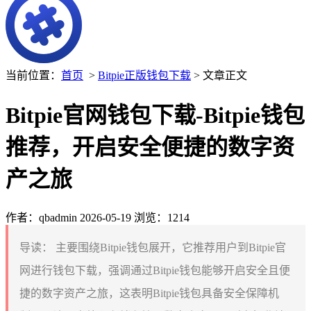
当前位置：
首页
>
Bitpie正版钱包下载
> 文章正文
Bitpie官网钱包下载-Bitpie钱包
推荐，开启安全便捷的数字资
产之旅
作者：qbadmin
2026-05-19
浏览：1214
导读：
主要围绕Bitpie钱包展开，它推荐用户到Bitpie官
网进行钱包下载，强调通过Bitpie钱包能够开启安全且便
捷的数字资产之旅，这表明Bitpie钱包具备安全保障机