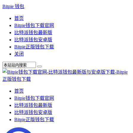
Bitpie 钱包
首页
Bitpie钱包下载官网
比特派钱包最新版
比特派钱包安卓版
Bitpie正版钱包下载
关闭
首页
Bitpie钱包下载官网
比特派钱包最新版
比特派钱包安卓版
Bitpie正版钱包下载