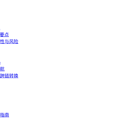
具
作要点
性与风险
码
航
成跨链转换
指南