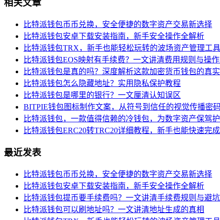
相关文章
比特派钱包币币兑换，安全便捷的数字资产交易新选择
比特派钱包安卓下载安装指南，新手安全操作全解析
比特派钱包TRX，新手也能轻松玩转的波场资产管理工
比特派钱包EOS映射有手续费？一文讲清费用规则与操
比特派钱包是真的吗？深度解析这款加密货币钱包的真实
比特派钱包怎么隐藏地址？实用隐私保护教程
比特派钱包是哪里的银行？一文厘清认知误区
BITPIE钱包图标制作文案，从符号到信任的视觉传播密
比特派钱包，一款值得信赖的冷钱包，为数字资产保驾护
比特派钱包ERC20转TRC20详细教程，新手也能快速完
最近发表
比特派钱包币币兑换，安全便捷的数字资产交易新选择
比特派钱包安卓下载安装指南，新手安全操作全解析
比特派钱包提币要手续费吗？一文讲清手续费规则与避坑
比特派钱包可以刷地址吗？一文讲清地址生成的真相