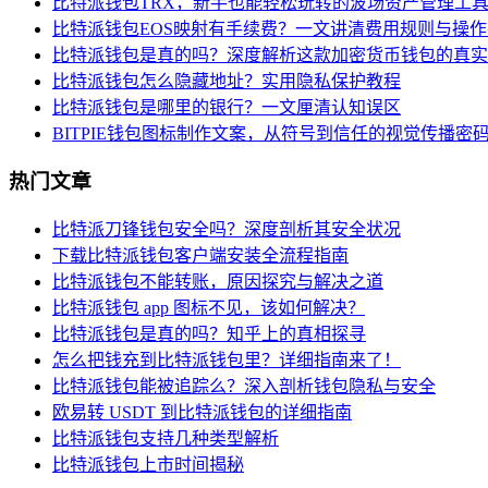
比特派钱包TRX，新手也能轻松玩转的波场资产管理工
比特派钱包EOS映射有手续费？一文讲清费用规则与操
比特派钱包是真的吗？深度解析这款加密货币钱包的真实
比特派钱包怎么隐藏地址？实用隐私保护教程
比特派钱包是哪里的银行？一文厘清认知误区
BITPIE钱包图标制作文案，从符号到信任的视觉传播密
热门文章
比特派刀锋钱包安全吗？深度剖析其安全状况
下载比特派钱包客户端安装全流程指南
比特派钱包不能转账，原因探究与解决之道
比特派钱包 app 图标不见，该如何解决？
比特派钱包是真的吗？知乎上的真相探寻
怎么把钱充到比特派钱包里？详细指南来了！
比特派钱包能被追踪么？深入剖析钱包隐私与安全
欧易转 USDT 到比特派钱包的详细指南
比特派钱包支持几种类型解析
比特派钱包上市时间揭秘