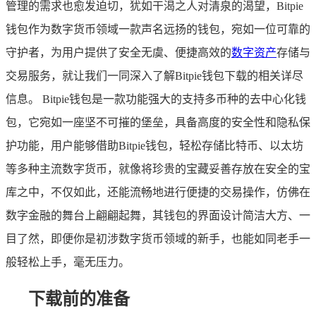
管理的需求也愈发迫切，犹如干渴之人对清泉的渴望，Bitpie
钱包作为数字货币领域一款声名远扬的钱包，宛如一位可靠的
守护者，为用户提供了安全无虞、便捷高效的
数字资产
存储与
交易服务，就让我们一同深入了解Bitpie钱包下载的相关详尽
信息。 Bitpie钱包是一款功能强大的支持多币种的去中心化钱
包，它宛如一座坚不可摧的堡垒，具备高度的安全性和隐私保
护功能，用户能够借助Bitpie钱包，轻松存储比特币、以太坊
等多种主流数字货币，就像将珍贵的宝藏妥善存放在安全的宝
库之中，不仅如此，还能流畅地进行便捷的交易操作，仿佛在
数字金融的舞台上翩翩起舞，其钱包的界面设计简洁大方、一
目了然，即便你是初涉数字货币领域的新手，也能如同老手一
般轻松上手，毫无压力。
下载前的准备