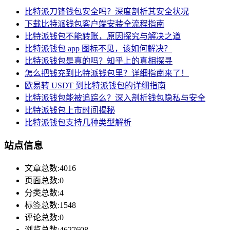
比特派刀锋钱包安全吗？深度剖析其安全状况
下载比特派钱包客户端安装全流程指南
比特派钱包不能转账，原因探究与解决之道
比特派钱包 app 图标不见，该如何解决？
比特派钱包是真的吗？知乎上的真相探寻
怎么把钱充到比特派钱包里？详细指南来了！
欧易转 USDT 到比特派钱包的详细指南
比特派钱包能被追踪么？深入剖析钱包隐私与安全
比特派钱包上市时间揭秘
比特派钱包支持几种类型解析
站点信息
文章总数:4016
页面总数:0
分类总数:4
标签总数:1548
评论总数:0
浏览总数:4627608