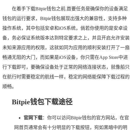
在着手下载Bitpie钱包之前,首要任务是确保你的设备满足
钱包的运行要求，Bitpie钱包展现出强大的兼容性，支持多种
操作系统，其中包括安卓和iOS系统，倘若你使用的是安卓设
备，务必保证系统版本达到特定要求之上，并且开启允许安装
未知来源应用的权限，这就如同为应用的顺利安装打开了一扇
畅通无阻的大门，而如果是iOS设备，你只需在App Store中进
行下载即可，要确保设备处于正常的网络连接状态，就像船只
在航行时需要稳定的航线一样，稳定的网络能保障下载过程的
顺畅。
Bitpie钱包下载途径
官网下载
：你可以访问Bitpie钱包的官方网站，在官
网首页通常会有十分明显的下载按钮，宛如黑暗中的明