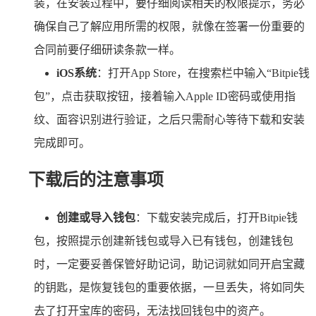
装，在安装过程中，要仔细阅读相关的权限提示，务必
确保自己了解应用所需的权限，就像在签署一份重要的
合同前要仔细研读条款一样。
iOS系统
：打开App Store，在搜索栏中输入“Bitpie钱
包”，点击获取按钮，接着输入Apple ID密码或使用指
纹、面容识别进行验证，之后只需耐心等待下载和安装
完成即可。
下载后的注意事项
创建或导入钱包
：下载安装完成后，打开Bitpie钱
包，按照提示创建新钱包或导入已有钱包，创建钱包
时，一定要妥善保管好助记词，助记词就如同开启宝藏
的钥匙，是恢复钱包的重要依据，一旦丢失，将如同失
去了打开宝库的密码，无法找回钱包中的资产。