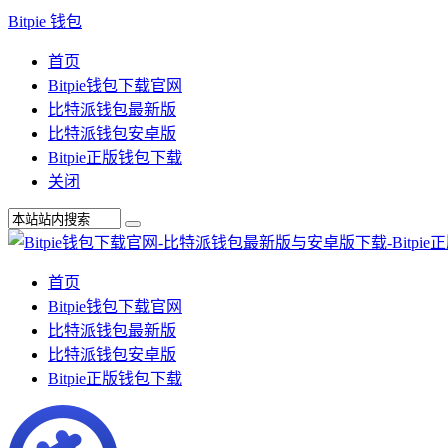
Bitpie 钱包
首页
Bitpie钱包下载官网
比特派钱包最新版
比特派钱包安卓版
Bitpie正版钱包下载
关闭
首页
Bitpie钱包下载官网
比特派钱包最新版
比特派钱包安卓版
Bitpie正版钱包下载