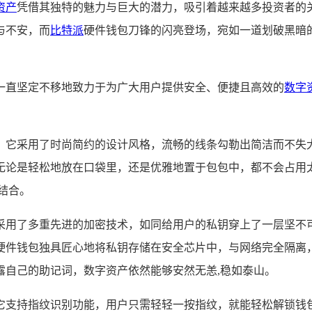
资产
凭借其独特的魅力与巨大的潜力，吸引着越来越多投资者的
与不安，而
比特派
硬件钱包刀锋的闪亮登场，宛如一道划破黑暗
一直坚定不移地致力于为广大用户提供安全、便捷且高效的
数字
，它采用了时尚简约的设计风格，流畅的线条勾勒出简洁而不失
无论是轻松地放在口袋里，还是优雅地置于包包中，都不会占用
结合。
采用了多重先进的加密技术，如同给用户的私钥穿上了一层坚不
硬件钱包独具匠心地将私钥存储在安全芯片中，与网络完全隔离
露自己的助记词，数字资产依然能够安然无恙,稳如泰山。
它支持指纹识别功能，用户只需轻轻一按指纹，就能轻松解锁钱