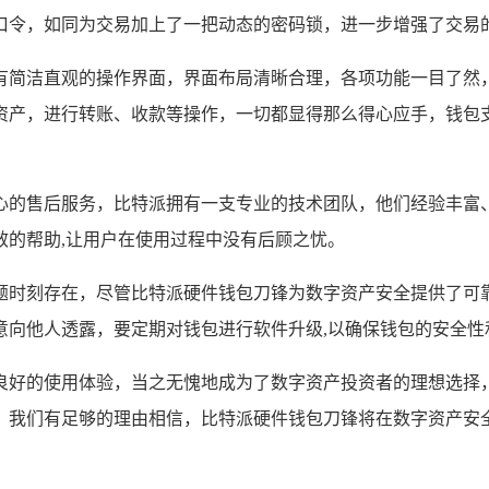
口令，如同为交易加上了一把动态的密码锁，进一步增强了交易的
有简洁直观的操作界面，界面布局清晰合理，各项功能一目了然
资产，进行转账、收款等操作，一切都显得那么得心应手，钱包支
心的售后服务，比特派拥有一支专业的技术团队，他们经验丰富
效的帮助,让用户在使用过程中没有后顾之忧。
题时刻存在，尽管比特派硬件钱包刀锋为数字资产安全提供了可
意向他人透露，要定期对钱包进行软件升级,以确保钱包的安全性
良好的使用体验，当之无愧地成为了数字资产投资者的理想选择
，我们有足够的理由相信，比特派硬件钱包刀锋将在数字资产安