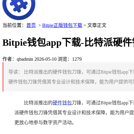
当前位置：
首页
>
Bitpie正版钱包下载
> 文章正文
Bitpie钱包app下载-比特
作者：qbadmin
2026-05-10
浏览：1279
导读：
比特派推出的硬件钱包刀锋，可通过Bitpie钱包
硬件钱包刀锋凭借其专业设计和技术保障，能为用户提供可靠
比特派推出的
硬件钱包
刀锋，可通过Bitpie钱包
派硬件钱包刀锋凭借其专业设计和技术保障，能为用户提
更放心地参与数字资产活动。