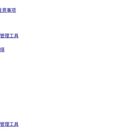
与注意事项
管理工具
择
管理工具