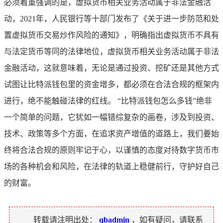
必须着重强调的是，虚拟货币相关业务活动属于非法金融活
动，2021年，人民银行等十部门发布了《关于进一步防范和处
置虚拟货币交易炒作风险的通知》，明确指出虚拟货币不具有
与法定货币等同的法律地位，虚拟货币相关业务活动属于非法
金融活动，这就意味着，无论是通过投资、挖矿还是其他方式
试图让比特派钱包里的资金增多，都必须在合法合规的框架内
进行，绝不能触碰法律的红线。 “比特派钱包怎么多钱”绝非
一个简单的问题，它犹如一幅错综复杂的画卷，涉及到投资、
技术、政策等多个方面，在追求资产增值的道路上，我们要始
终将合法合规的原则牢记于心，以谨慎的态度对待数字货币市
场的各种机会和风险，在法律的轨道上稳健前行，守护好自己
的财富。
转载请注明出处：
qbadmin
，如有疑问，请联系