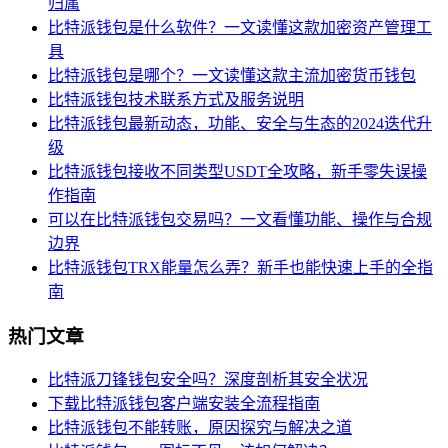
归属
比特派钱包是什么软件？一文读懂这款加密资产管理工
具
比特派钱包是哪个？一文读懂这款主流加密货币钱包
比特派钱包技术联系方式及服务说明
比特派钱包最新动态，功能、安全与生态的2024迭代升
级
比特派钱包接收不同类型USDT全攻略，新手零失误操
作指南
可以在比特派钱包交易吗？一文看懂功能、操作与合规
边界
比特派钱包TRX能量怎么弄？新手也能快速上手的全指
南
热门文章
比特派刀锋钱包安全吗？深度剖析其安全状况
下载比特派钱包客户端安装全流程指南
比特派钱包不能转账，原因探究与解决之道