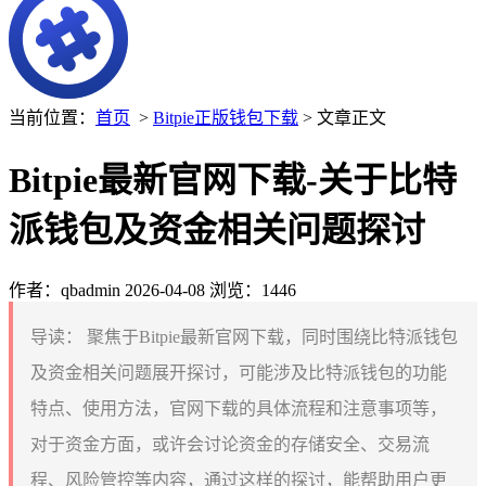
当前位置：
首页
>
Bitpie正版钱包下载
> 文章正文
Bitpie最新官网下载-关于比特
派钱包及资金相关问题探讨
作者：qbadmin
2026-04-08
浏览：1446
导读：
聚焦于Bitpie最新官网下载，同时围绕比特派钱包
及资金相关问题展开探讨，可能涉及比特派钱包的功能
特点、使用方法，官网下载的具体流程和注意事项等，
对于资金方面，或许会讨论资金的存储安全、交易流
程、风险管控等内容，通过这样的探讨，能帮助用户更