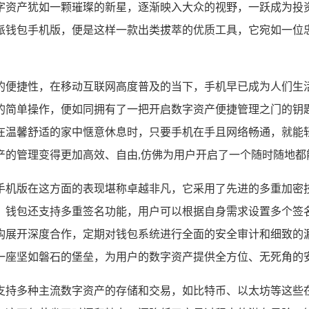
字资产犹如一颗璀璨的新星，逐渐映入大众的视野，一跃成为投
派钱包手机版，便是这样一款出类拔萃的优质工具，它宛如一位忠
的便捷性，在移动互联网高度普及的当下，手机早已成为人们生
的简单操作，便如同拥有了一把开启数字资产便捷管理之门的钥
在温馨舒适的家中惬意休息时，只要手机在手且网络畅通，就能
产的管理变得更加高效、自由,仿佛为用户开启了一个随时随地都
手机版在这方面的表现堪称卓越非凡，它采用了先进的多重加密技
，钱包还支持多重签名功能，用户可以根据自身需求设置多个签
构展开深度合作，定期对钱包系统进行全面的安全审计和细致的
一座坚如磐石的堡垒，为用户的数字资产提供全方位、无死角的安
支持多种主流数字资产的存储和交易，如比特币、以太坊等这些