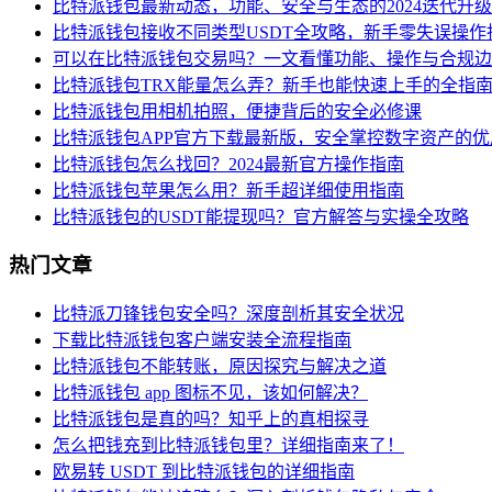
比特派钱包最新动态，功能、安全与生态的2024迭代升级
比特派钱包接收不同类型USDT全攻略，新手零失误操作
可以在比特派钱包交易吗？一文看懂功能、操作与合规边
比特派钱包TRX能量怎么弄？新手也能快速上手的全指
比特派钱包用相机拍照，便捷背后的安全必修课
比特派钱包APP官方下载最新版，安全掌控数字资产的优
比特派钱包怎么找回？2024最新官方操作指南
比特派钱包苹果怎么用？新手超详细使用指南
比特派钱包的USDT能提现吗？官方解答与实操全攻略
热门文章
比特派刀锋钱包安全吗？深度剖析其安全状况
下载比特派钱包客户端安装全流程指南
比特派钱包不能转账，原因探究与解决之道
比特派钱包 app 图标不见，该如何解决？
比特派钱包是真的吗？知乎上的真相探寻
怎么把钱充到比特派钱包里？详细指南来了！
欧易转 USDT 到比特派钱包的详细指南