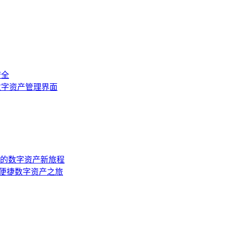
安全
数字资产管理界面
 开启的数字资产新旅程
安全便捷数字资产之旅