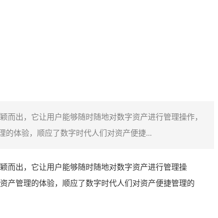
颖而出，它让用户能够随时随地对数字资产进行管理操作，
的体验，顺应了数字时代人们对资产便捷...
颖而出，它让用户能够随时随地对数字资产进行管理操
资产管理的体验，顺应了数字时代人们对资产便捷管理的