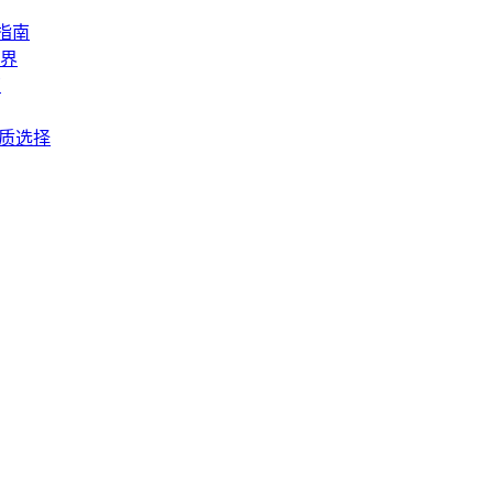
指南
界
南
质选择