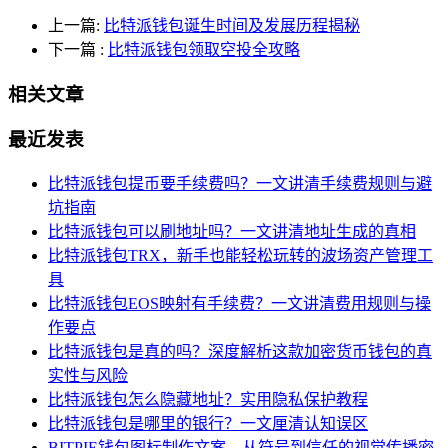
上一篇:
比特派钱包诞生时间及发展历程揭秘
下一篇
:
比特派钱包领取空投全攻略
相关文章
最近发表
比特派钱包提币要手续费吗？一文讲清手续费规则与避
坑指南
比特派钱包可以刷地址吗？一文讲清地址生成的真相
比特派钱包TRX，新手也能轻松玩转的波场资产管理工
具
比特派钱包EOS映射有手续费？一文讲清费用规则与操
作要点
比特派钱包是真的吗？深度解析这款加密货币钱包的真
实性与风险
比特派钱包怎么隐藏地址？实用隐私保护教程
比特派钱包是哪里的银行？一文厘清认知误区
BITPIE钱包图标制作文案，从符号到信任的视觉传播密