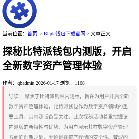
当前位置：
首页
>
Bitpie钱包下载官网
> 文章正文
探秘比特派钱包内测版，开启
全新数字资产管理体验
作者：qbadmin
2026-01-17
浏览：1168
导读：
聚焦于比特派钱包内测版，旨在为用户开启全新
数字资产管理体验，比特派钱包作为数字资产领域的重
要工具，其内测版备受关注，此次探秘活动着重挖掘该
内测版的新特性与优势，为用户展示其在数字资产管理
方面的创新之处，无论是在资产存储的安全性、管理的