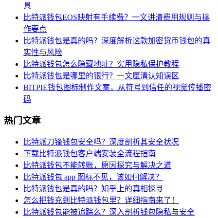
具
比特派钱包EOS映射有手续费？一文讲清费用规则与操
作要点
比特派钱包是真的吗？深度解析这款加密货币钱包的真
实性与风险
比特派钱包怎么隐藏地址？实用隐私保护教程
比特派钱包是哪里的银行？一文厘清认知误区
BITPIE钱包图标制作文案，从符号到信任的视觉传播密
码
热门文章
比特派刀锋钱包安全吗？深度剖析其安全状况
下载比特派钱包客户端安装全流程指南
比特派钱包不能转账，原因探究与解决之道
比特派钱包 app 图标不见，该如何解决？
比特派钱包是真的吗？知乎上的真相探寻
怎么把钱充到比特派钱包里？详细指南来了！
比特派钱包能被追踪么？深入剖析钱包隐私与安全