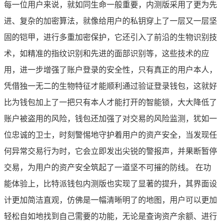
每一位用户来说，就如同生命一般重要，内测版采用了更为先
进、复杂的加密算法，就像给用户的私钥穿上了一层又一层坚
固的铠甲，进行多重加密保护，它还引入了前沿的生物识别技
术，如精准的指纹识别和先进的面部识别等，这些技术的应
用，进一步增强了账户登录的安全性，只有真正的用户本人，
凭借独一无二的生物特征才能顺利通过验证登录钱包，这就好
比为钱包加上了一把只有本人才能打开的智能锁，大大降低了
账户被盗用的风险，钱包还加强了对交易的风险监测，犹如一
位忠诚的卫士，时刻警惕地守护着用户的资产安全，当发现任
何异常交易行为时，它会立即发出尖锐的警报声，并果断暂停
交易，为用户的资产安全筑起了一道坚不可摧的防线。 在功
能体验上，比特派钱包内测版也实现了显著的提升，其界面设
计更加简洁直观，仿佛是一幅清晰明了的地图，用户可以更加
轻松自如地找到自己需要的功能，无论是查询资产余额、进行