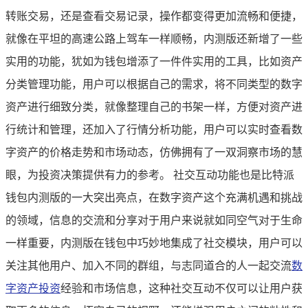
转账交易，还是查看交易记录，操作都变得更加流畅和便捷，
就像在平坦的高速公路上驾车一样顺畅，内测版还新增了一些
实用的功能，犹如为钱包增添了一件件实用的工具，比如资产
分类管理功能，用户可以根据自己的需求，将不同类型的数字
资产进行细致分类，就像整理自己的书架一样，方便对资产进
行统计和管理，还加入了行情分析功能，用户可以实时查看数
字资产的价格走势和市场动态，仿佛拥有了一双洞察市场的慧
眼，为投资决策提供有力的参考。 社交互动功能也是比特派
钱包内测版的一大突出亮点，在数字资产这个充满机遇和挑战
的领域，信息的交流和分享对于用户来说就如同空气对于生命
一样重要，内测版在钱包中巧妙地集成了社交模块，用户可以
关注其他用户、加入不同的群组，与志同道合的人一起交流
数
字资产投资
经验和市场信息，这种社交互动不仅可以让用户获