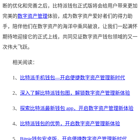
断的优化和完善之后，比特派钱包正式版将会给用户带来更加
完美的
数字资产管理
体验，成为数字资产爱好者们的得力助
手，陪伴他们在数字资产的海洋中乘风破浪，让我们一起满怀
期待地迎接它的正式上线，共同见证数字资产钱包领域的又一
次伟大飞跃。
相关阅读：
1、
比特派手机钱包—开启便捷数字资产管理新时代
2、
深入了解比特派钱包图，解锁数字资产管理新体验
3、
探索比特派最新钱包 app，开启数字资产管理新体验
4、
比特派钱包的优势，开启数字资产管理新体验
5、
Bitpie钱包安卓版，开启便捷数字资产管理新时代