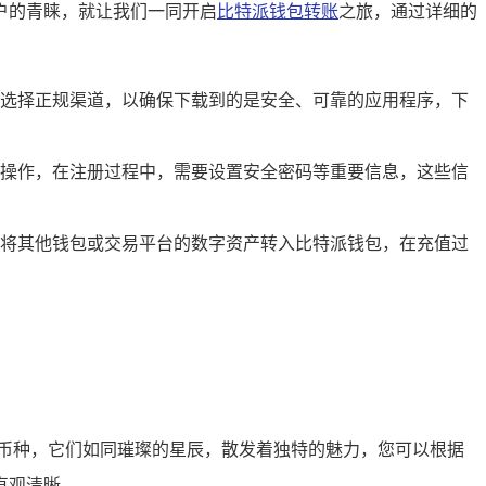
户的青睐，就让我们一同开启
比特派钱包转账
之旅，通过详细的
选择正规渠道，以确保下载到的是安全、可靠的应用程序，下
操作，在注册过程中，需要设置安全密码等重要信息，这些信
将其他钱包或交易平台的数字资产转入比特派钱包，在充值过
币种，它们如同璀璨的星辰，散发着独特的魅力，您可以根据
直观清晰。