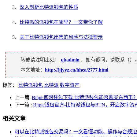
3、
深入剖析比特派钱包的性质
4、
比特派的派钱包在哪里？一文带你了解
5、
关于比特派钱包出售的风险与法律警示
转载请注明出处：
qbadmin
，如有疑问，请联系（
）
本文地址：
http://fjjyyz.cn/hhea/2777.html
标签：
比特派钱包
比特派
数字资产
上一篇:
Bitpie官网钱包下载-比特派钱包能否购买东西币
下一篇
:
Bitpie钱包官方-比特派钱包与BTN，开启数字
相关文章
可以在比特派钱包交易吗？一文看懂功能、操作与合规边