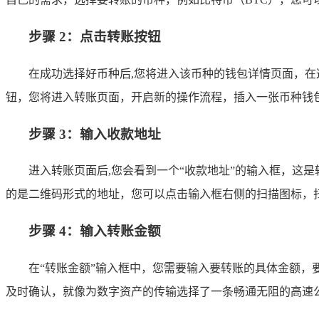
步骤 2：点击转账按钮
在成功选择好币种后,您将进入该币种的钱包详情页面，在
钮，您将进入转账页面，开启新的操作流程，插入一张币种钱
步骤 3：输入收款地址
进入转账页面后,您会看到一个“收款地址”的输入框，这
的是二维码形式的地址，您可以点击输入框右侧的扫描图标，
步骤 4：输入转账金额
在“转账金额”输入框中，您需要输入要转账的具体金额
及时确认，就像为数字资产的传输选择了一条畅通无阻的高速