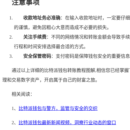
注意事项
收款地址务必准确
：在输入收款地址时，一定要仔细
的谨慎，避免因粗心大意而造成不必要的损失。
关注手续费
：不同的网络情况和转账金额会导致手续
行程和时间安排选择最合适的方式。
安全保管密码
：支付密码是保障钱包安全的重要信息
通过以上详细的比特派钱包转账教程图解,相信您已经掌
理和交易数字资产，开启属于自己的财富之旅。
相关阅读：
1、
比特派钱包与警方，监管与安全的交织
2、
比特派钱包最新新闻视频，洞察行业动态的窗口