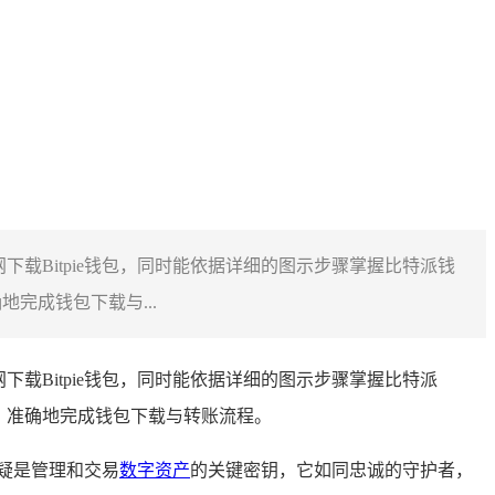
下载Bitpie钱包，同时能依据详细的图示步骤掌握比特派钱
完成钱包下载与...
下载Bitpie钱包，同时能依据详细的图示步骤掌握比特派
捷、准确地完成钱包下载与转账流程。
疑是管理和交易
数字资产
的关键密钥，它如同忠诚的守护者，