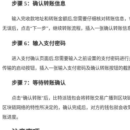
步骤 5：确认转账信息
输入完收款地址和转账金额后,您需要仔细核对转账信息
无误后，点击“下一步”，继续转账流程，插入一张确认转账信
步骤 6：输入支付密码
进入支付确认页面后,您需要输入之前设置的支付密码进行
传输的启动按钮，插入一张输入支付密码及确认转账按钮的截
步骤 7：等待转账确认
点击“确认转账”后，比特派钱包会将转账交易广播到区
区块链网络的特性所决定的，确认完成后，对方的钱包就会收
账进度。