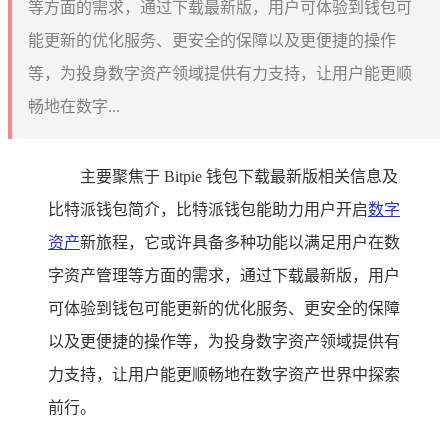
等方面的需求，通过下载最新版，用户可体验到钱包可
能更新的优化服务、更安全的保障以及更便捷的操作
等，为投身数字资产领域提供有力支持，让用户能更顺
畅地在数字...
主要聚焦于 Bitpie 钱包下载最新版相关信息及
比特派钱包简介，比特派钱包能助力用户开启
数字
资产
新旅程，它或许具备多种功能以满足用户在数
字资产管理等方面的需求，通过下载最新版，用户
可体验到钱包可能更新的优化服务、更安全的保障
以及更便捷的操作等，为投身数字资产领域提供有
力支持，让用户能更顺畅地在数字资产世界中探索
前行。