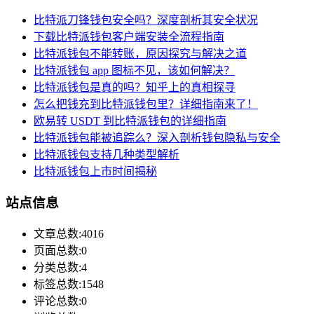
比特派刀锋钱包安全吗？深度剖析其安全状况
下载比特派钱包客户端安装全流程指南
比特派钱包不能转账，原因探究与解决之道
比特派钱包 app 图标不见，该如何解决？
比特派钱包是真的吗？知乎上的真相探寻
怎么把钱充到比特派钱包里？详细指南来了！
欧易转 USDT 到比特派钱包的详细指南
比特派钱包能被追踪么？深入剖析钱包隐私与安全
比特派钱包支持几种类型解析
比特派钱包上市时间揭秘
站点信息
文章总数:4016
页面总数:0
分类总数:4
标签总数:1548
评论总数:0