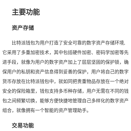
主要功能
资产存储
比特派钱包为用户打造了安全可靠的数字资产存储环境,
它采用了多重加密技术，其中包括硬件加密、密码学加密等先
进手段，就像为用户的数字资产加上了层层坚固的保护锁，确
保用户的私钥和资产信息得到妥善的保护，用户将自己的数字
货币存放在比特派钱包中，就如同把贵重物品存放在一个绝对
安全的保险箱里，钱包支持多币种存储，用户无需在不同的钱
包之间频繁切换，能够方便快捷地管理自己多样化的数字资产
组合，就像拥有一个智能的资产管理助手。
交易功能