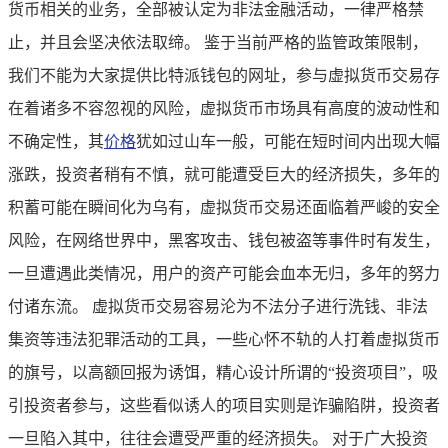
货币相关的业务，全部被认定为非法金融活动，一律严格禁
止，并且会坚决依法取缔。 鉴于当前严格的监管政策限制，
我们不能为大家提供比特派钱包的网址，参与虚拟货币交易存
在着诸多不容忽视的风险，虚拟货币市场具有高度的波动性和
不确定性，其
价格
犹如过山车一般，可能在短时间内出现大幅
涨跌，投资者稍有不慎，就可能遭受巨大的经济损失，多年的
积蓄可能在瞬间化为乌有，虚拟货币交易还面临着严峻的安全
风险，在网络世界中，黑客攻击、钱包被盗等事件时有发生，
一旦遭遇此类情况，用户的资产可能会血本无归，多年的努力
付诸东流。 虚拟货币交易容易沦为不法分子进行洗钱、非法
集资等违法犯罪活动的工具，一些心怀不轨的人打着虚拟货币
的旗号，以高额回报为诱饵，精心设计所谓的“投资项目”，吸
引投资者参与，这些看似诱人的项目实则是诈骗陷阱，投资者
一旦陷入其中，往往会遭受严重的经济损失。 对于广大投资