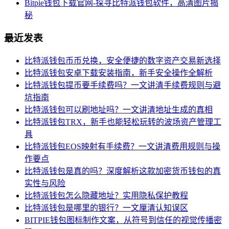
Bitpie钱包下载官网-探寻比特派钱包软件，高清图片揭
秘
最近发表
比特派钱包币币兑换，安全便捷的数字资产交易新选择
比特派钱包安卓下载安装指南，新手安全操作全解析
比特派钱包提币要手续费吗？一文讲清手续费规则与避
坑指南
比特派钱包可以刷地址吗？一文讲清地址生成的真相
比特派钱包TRX，新手也能轻松玩转的波场资产管理工
具
比特派钱包EOS映射有手续费？一文讲清费用规则与操
作要点
比特派钱包是真的吗？深度解析这款加密货币钱包的真
实性与风险
比特派钱包怎么隐藏地址？实用隐私保护教程
比特派钱包是哪里的银行？一文厘清认知误区
BITPIE钱包图标制作文案，从符号到信任的视觉传播密