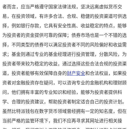
者而言，应当严格遵守国家法律法规，坚决远离虚拟货币交
易，在投资领域，有许多合法、合规、稳健的投资渠道可供选
择，例如银行存款，它具有安全性高、收益稳定的特点，能够
为投资者的资金提供可靠的保障；债券市场也是一个不错的选
择，不同类型的债券可以满足投资者不同的风险偏好和收益需
求；基金则通过专业的基金经理进行投资管理，分散风险，为
投资者带来较为稳定的收益，通过选择这些合法合规的投资渠
道，投资者能够有效保障自身的
财产安全
和合法权益，如果投
资者对金融投资存在疑问，可以咨询专业的金融机构和理财顾
问，他们拥有丰富的专业知识和经验，能够为投资者提供科
学、合理的投资建议，帮助投资者制定适合自己的投资计划。
虽然比特派钱包在数字货币领域曾经拥有一定的知名度，但在
当前严格的监管环境下，我们不应再寻求其网址进行相关操